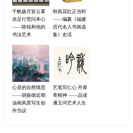
千帆扬尽皆云雾
秋苑花红正当时
赤足行荒问本心
——编纂《福建
——陈锐和他的
历代名人书画选
书法艺术
集》史话
心灵的自然情思
艺笔写仁心 丹青
——胡振德近期
寄精神 ——品读
油画风景写生创
潘玉珂艺术人生
作刍议