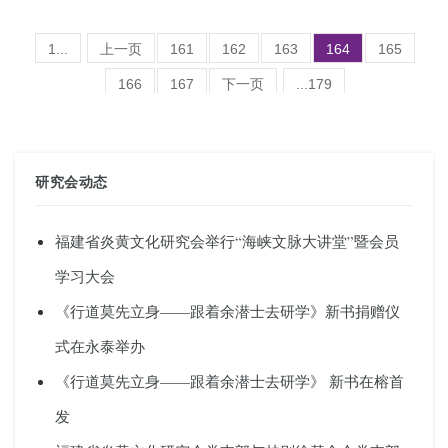
1...
上一页
161
162
163
164
165
166
167
下一页
...179
(总共7153条记录 )
研究会动态
福建省炎黄文化研究会举行“海峡文脉大讲堂”暨会员
学习大会
《行道莫先立身——跟着余潜士去研学》新书捐赠仪
式在永泰举办
《行道莫先立身——跟着余潜士去研学》 新书在榕首
发