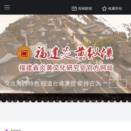
投稿邮箱
收藏本站
突出海西特色 报道台港澳侨 坚持古为
今用 力求雅俗共赏
弘扬优秀文化 振奋民族精神 介绍民族
瑰宝 宣传中华精英