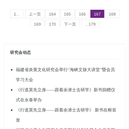
1...
上一页
164
165
166
167
168
169
170
下一页
...179
(总共7153条记录 )
研究会动态
福建省炎黄文化研究会举行“海峡文脉大讲堂”暨会员
学习大会
《行道莫先立身——跟着余潜士去研学》新书捐赠仪
式在永泰举办
《行道莫先立身——跟着余潜士去研学》 新书在榕首
发