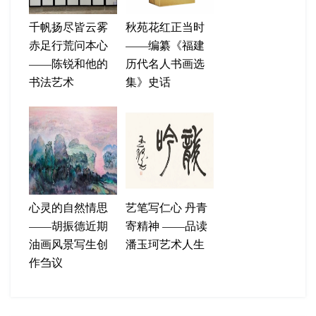
千帆扬尽皆云雾
秋苑花红正当时
赤足行荒问本心
——编纂《福建
——陈锐和他的
历代名人书画选
书法艺术
集》史话
心灵的自然情思
艺笔写仁心 丹青
——胡振德近期
寄精神 ——品读
油画风景写生创
潘玉珂艺术人生
作刍议