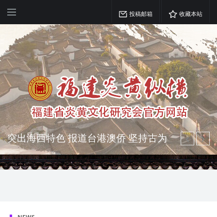
投稿邮箱
收藏本站
突出海西特色 报道台港澳侨 坚持古为
今用 力求雅俗共赏
弘扬优秀文化 振奋民族精神 介绍民族
瑰宝 宣传中华精英