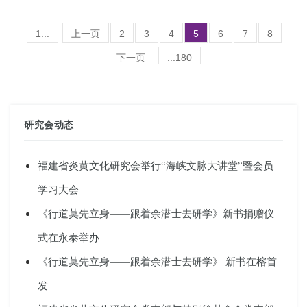
1...
上一页
2
3
4
5
6
7
8
下一页
...180
(总共7161条记录 )
研究会动态
福建省炎黄文化研究会举行“海峡文脉大讲堂”暨会员
学习大会
《行道莫先立身——跟着余潜士去研学》新书捐赠仪
式在永泰举办
《行道莫先立身——跟着余潜士去研学》 新书在榕首
发