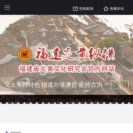
投稿邮箱
收藏本站
突出海西特色 报道台港澳侨 坚持古为
今用 力求雅俗共赏
弘扬优秀文化 振奋民族精神 介绍民族
瑰宝 宣传中华精英