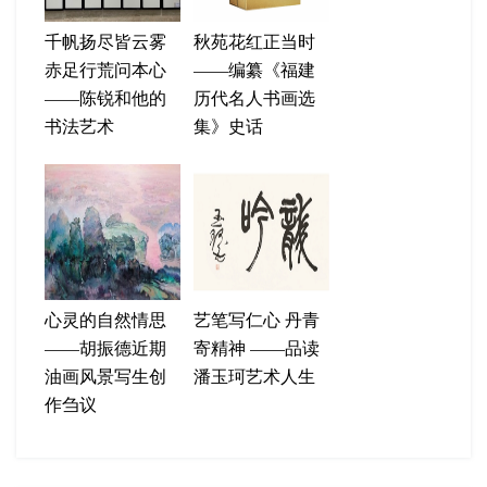
千帆扬尽皆云雾
秋苑花红正当时
赤足行荒问本心
——编纂《福建
——陈锐和他的
历代名人书画选
书法艺术
集》史话
心灵的自然情思
艺笔写仁心 丹青
——胡振德近期
寄精神 ——品读
油画风景写生创
潘玉珂艺术人生
作刍议